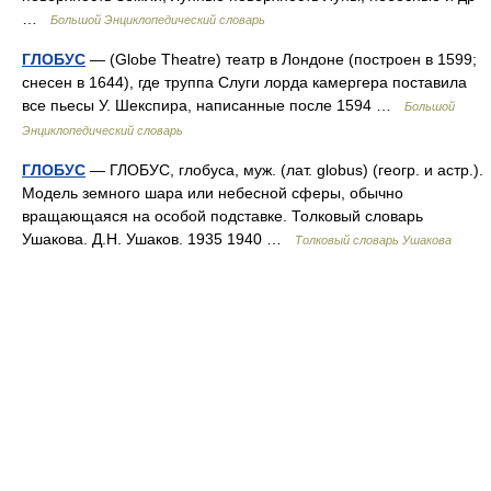
…
Большой Энциклопедический словарь
ГЛОБУС
— (Globe Theatre) театр в Лондоне (построен в 1599;
снесен в 1644), где труппа Слуги лорда камергера поставила
все пьесы У. Шекспира, написанные после 1594 …
Большой
Энциклопедический словарь
ГЛОБУС
— ГЛОБУС, глобуса, муж. (лат. globus) (геогр. и астр.).
Модель земного шара или небесной сферы, обычно
вращающаяся на особой подставке. Толковый словарь
Ушакова. Д.Н. Ушаков. 1935 1940 …
Толковый словарь Ушакова