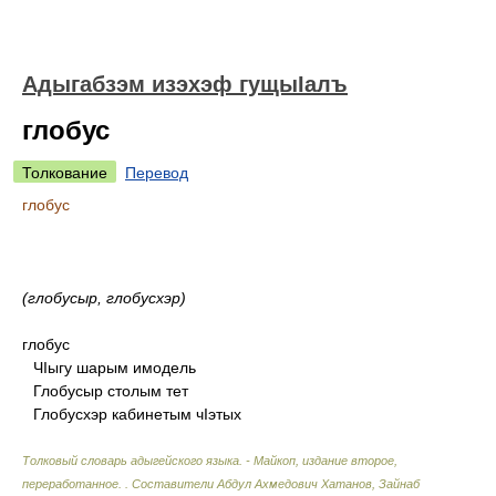
Адыгабзэм изэхэф гущыIалъ
глобус
Толкование
Перевод
глобус
(глобусыр, глобусхэр)
глобус
ЧIыгу шарым имодель
Глобусыр столым тет
Глобусхэр кабинетым чIэтых
Толковый словарь адыгейского языка. - Майкоп, издание второе,
переработанное.
.
Составители Абдул Ахмедович Хатанов, Зайнаб