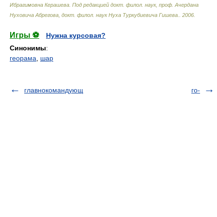
Ибрагимовна Керашева. Под редакцией докт. филол. наук, проф. Ачердана
Нуховича Абрегова, докт. филол. наук Нуха Туркубиевича Гишева.
.
2006
.
Игры ⚽
Нужна курсовая?
Синонимы
:
георама
,
шар
главнокомандующ
го-