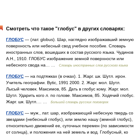
Смотреть что такое "глобус" в других словарях:
ГЛОБУС
— (лат. globus). Шар, наглядно изображавший земную
поверхность или небесный свод учебное пособие. Словарь
иностранных слов, вошедших в состав русского языка. Чудинов
А.Н., 1910. ГЛОБУС изображение земной поверхности или
небесного свода на… …
Словарь иностранных слов русского языка
ГЛОБУС
— на подтяжках (в очках). 1. Жарг. шк. Шутл. ирон.
Учитель географии. Bytic, 1991 2000. 2. Жарг. мол. Шутл.
Лысый человек. Максимов, 85. Дать в глобус кому. Жарг. мол.
Шутл. Ударить кого л. по голове. Максимов, 85. Ходячий глобус.
Жарг. шк. Шутл.… …
Большой словарь русских поговорок
ГЛОБУС
— муж., лат. шар, изображающий небесную твердь со
звездами (небесный глобус), или землю нашу (земной глобус),
относительно движений ее, суточных перемен (по зависимости
от солнца), и положения на ней земель и вод. Глобусный, ко